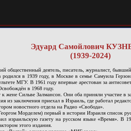
Эдуард Самойлович КУЗ
(1939-2024)
ий общественный деятель, писатель, журналист, бывший
ился в 1939 году, в Москве в семье Самуила Герзона
льтете МГУ. В 1961 году впервые арестован за антисовет
Освобождён в 1968 году.
 жене Сильве Залмансон. Они оба приняли участие в заг
из заключения приехал в Израиль, где работал редакто
ром новостного отдела на Радио «Свобода».
оргом Морделем) первый в истории Израиля список рус
израильскую газету на русском языке «Время». В 1992
актором этого издания.