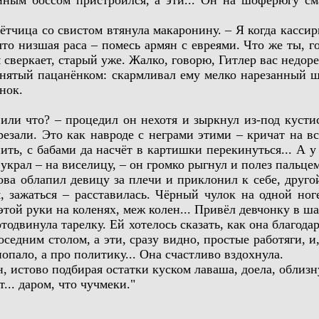
ица со свистом втянула макаронину. – Я когда кассирше
то низшая раса – помесь армян с евреями. Что же ты, го
 сверкает, старый уже. Жалко, говорю, Гитлер вас недор
ый пацанёнком: скармливал ему мелко нарезанный шаш
нок.
 что? – процедил он нехотя и зыркнул из-под кустисты
 резали. Это как навроде с неграми этими – кричат на
ить, с бабами да насчёт в картишки перекинуться... А у
украл – на виселицу, – он громко рыгнул и полез пальцем
 облапил девицу за плечи и приклонил к себе, другой р
я, зажаться – расставилась. Чёрный чулок на одной но
 этой руки на коленях, меж колен... Привёл девчонку в ш
винула тарелку. Ей хотелось сказать, как она благодар
оседним столом, а эти, сразу видно, простые работяги, 
попало, а про политику... Она счастливо вздохнула.
стово подбирая остатки куском лаваша, доела, облизну
. даром, что чучмеки."