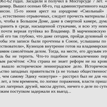
61-62 годах. Засадили и получил в Мосгорсуде 7 лет. «
димир. Вышел осенью 68-го, год административного надз
ансон. 15-го июня арест на аэродроме «Смольный» п
, естественно отрывочных, следует прочесть материалы 
тобы в Большом Доме, даже в смертной камере, думат
хранить в среде, насыщенной стукачами, и всю эту неи
 почти верная путёвка во Владимир. В марченковскую 
ий его так глубоко, что даже сегодня, пройдя духовный 
тобы эти записи были прочтены в Союзе, услышаны по
ствователи», Кузнецов внутренне готов на владимирски
им самолётным делом. Тогда, на месте, его друзьям эт
ь бы не терпеть. Что-то подобное самокалечению пер
ым расчётом: «Эта страна не знает реформ не на крови
вышло историческое ленинградское дело. Историческо
ство западных правительств (а не только общественност
, чем самому Эдику «изнутри» – расстрел был не для «н
 лет, а тем временем, по логике поражения, власти приш
ких лагерных друзей, массы других, ничего о деле по су
зким поступком задержали их выезд...