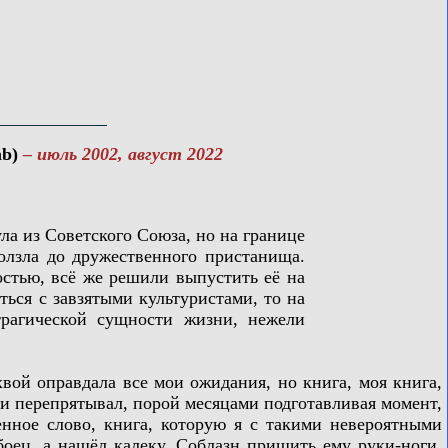
mb)
– июль 2002, август 2022
а из Советского Союза, но на границе
ползла до дружественного пристанища.
остью, всё же решили выпустить её на
ться с завзятыми культуристами, то на
трагической сущности жизни, нежели
ой оправдала все мои ожидания, но книга, моя книга,
л и перепрятывал, порой месяцами подготавливая момент,
венное слово, книга, которую я с такими невероятными
оец, а нашёл калеку. Соблазн пришить ему руки-ноги,