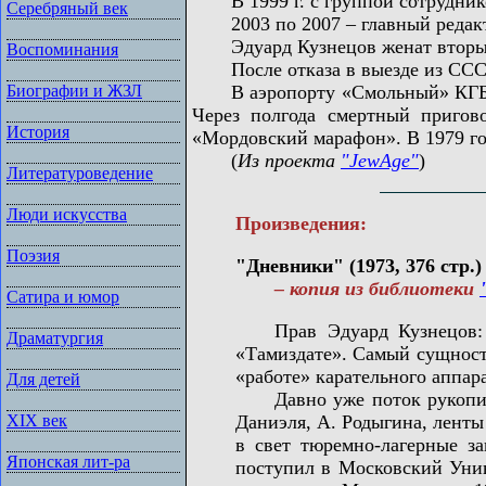
В 1999 г. с группой сотруднико
Серебряный век
2003 по 2007 – главный редакто
Эдуард Кузнецов женат вторым 
Воспоминания
После отказа в выезде из СССР, 
В аэропорту «Смольный» КГБ аре
Биографии и ЖЗЛ
Через полгода смертный приго
История
«Мордовский марафон». В 1979 го
(
Из проекта
"JewAge"
)
Литературоведение
Люди искусства
Произведения:
Поэзия
"Дневники" (1973, 376 стр.) 
– копия из библиотеки
Сатира и юмор
Прав Эдуард Кузнецов: «Пр
Драматургия
«Тамиздате». Самый сущност
«работе» карательного аппара
Для детей
Давно уже поток рукописей
Даниэля, А. Родыгина, ленты 
XIX век
в свет тюремно-лагерные за
Японская лит-ра
поступил в Московский Унив