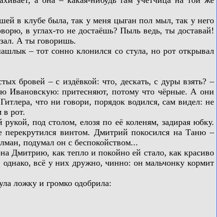
й в клубе была, так у меня цыган пол мыл, так у него
ворю, в углах-то не достаёшь? Пыль ведь, ты доставай!
езал. А ты говоришь.
лык – тот сонно клонился со стула, но рот открывал
х бровей – с издёвкой: что, дескать, с дуры взять? –
 всю Ивановскую: притесняют, потому что чёрные. А они
 Гитлера, что ни говори, порядок водился, сам видел: не
 в рот.
укой, под столом, елозя по её коленям, задирая юбку.
ге перекрутился винтом. Дмитрий покосился на Таню –
алман, подумал он с беспокойством...
на Дмитрию, как тепло и покойно ей стало, как красиво
и, однако, всё у них дружно, чинно: он мальчонку кормит
ла ложку и громко одобрила: