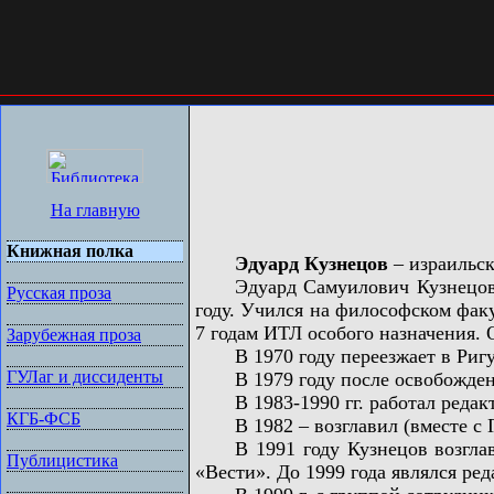
На главную
Книжная полка
Эдуард Кузнецов
– израильск
Эдуард Самуилович Кузнецов род
Русская проза
году. Учился на философском факу
7 годам ИТЛ особого назначения. 
Зарубежная проза
В 1970 году переезжает в Ригу к
ГУЛаг и диссиденты
В 1979 году после освобождения 
В 1983-1990 гг. работал редакто
КГБ-ФСБ
В 1982 – возглавил (вместе с Ге
В 1991 году Кузнецов возглавил 
Публицистика
«Вести». До 1999 года являлся ред