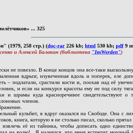
олётчиков» ... 325
 (1979, 258 стр.) (
doc-rar
226 kb;
html
530 kb;
pdf
9 
нко и Алексей Балакин (библиотека
"ImWerden"
)
 не повезло. В конце концов она все-таки выскользнул
чаленная вдрызг, изувеченная вдоль и поперек, еле до
ть – подлатали, срастили кости и, поохав над её увечн
еловек, и если на конкурсе красоты ему не под силу тяга
ки и шрамы куда красноречивее свидетельствуют о 
ллоновых членов.
ражение.
й кульбит, я вдруг оказался на Свободе. Она с лихв
оков, книга, которую я не столько писал, сколько прята
ь, извлечь её из тайника, чтобы дописать одно единст
ал на волю!.. Я надеялся, что меня встретит мощный б