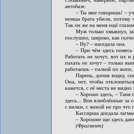
автобазе.
– Ты мне говоришь! – учётч
немцы брата убили, потому ч
Так он же на меня ещё глазом
Муж только хмыкнул, занят
послушно, широко, как галчо
– Ну? – наседала она.
– При чём здесь помесь или
Работать не хочут, вот их и
пахать не хочут – только вып
работаешь – палкой по жопе, 
Парень, допив водку, снова
Она, нет, чтобы отклонитьс
кажется, с её места не видно
– Хорошо здесь, – Таня отод
здесь... Вон влюблённые за с
с вилки, с женой не про что 
Кассирша доедала лагман, и
– Хорошие щи здесь дают..
(Фрагмент)