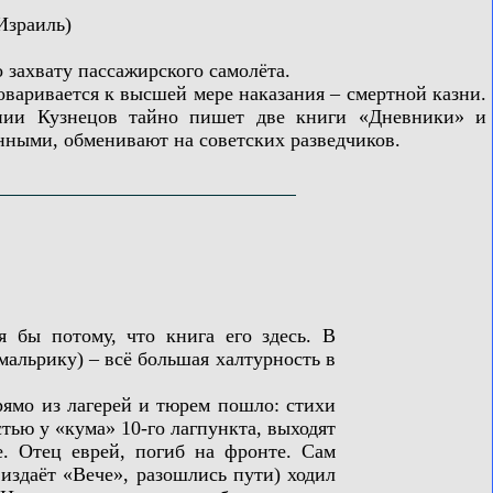
Израиль)
захвату пассажирского самолёта.
аривается к высшей мере наказания – смертной казни.
ении Кузнецов тайно пишет две книги «Дневники» и
нными, обменивают на советских разведчиков.
 бы потому, что книга его здесь. В
альрику) – всё большая халтурность в
ямо из лагерей и тюрем пошло: стихи
стью у «кума» 10-го лагпункта, выходят
е. Отец еврей, погиб на фронте. Сам
издаёт «Вече», разошлись пути) ходил