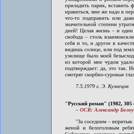
приладить парик, вставить 
нравиться, мне же надо в пе
что-то подправить или даже
значительной степени утрати
дней! Целая жизнь – и один м
свобода – столь взаимоискл
себя и то, и другое в каче
видишь солнце, или под земл
узилище было моей безысходн
из которой мне чудом удало
подтверждает: да, это так. 
смотрят скорбно-суровые 
7.5.1979 г. Э. Кузнецов
"Русский роман" (1982, 305 с
– OCR: Александр Белоус
"За соседним – впритык – с
женой и белоголовым ребят
Собакевич, наверное, парти