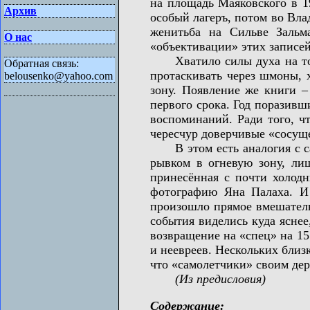
на площадь Маяковского в 19
Архив
особый лагеръ, потом во Вла
женитьба на Сильве Зальм
О нас
«объективации» этих записей
Хватило силы духа на то, ч
Обратная связь:
протаскивать через шмоны, 
belousenko@yahoo.com
зону. Появление же книги –
первого срока. Год поразивш
воспоминаний. Ради того, ч
чересчур доверчивые «сосуще
В этом есть аналогия с сам
рывком в огневую зону, лиш
принесённая с почти холодн
фотографию Яна Палаха. И 
произошло прямое вмешатель
события виделись куда яснее
возвращение на «спец» на 15
и неевреев. Нескольких близ
что «самолетчики» своим дер
(Из предисловия)
Содержание: