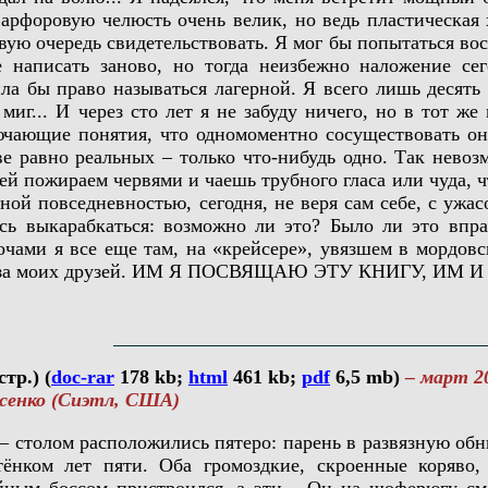
фарфоровую челюсть очень велик, но ведь пластическая 
рвую очередь свидетельствовать. Я мог бы попытаться во
 написать заново, но тогда неизбежно наложение сег
ла бы право называться лагерной. Я всего лишь десять д
иг... И через сто лет я не забуду ничего, но в тот же 
ючающие понятия, что одномоментно сосуществовать они
стве равно реальных – только что-нибудь одно. Так нев
ей пожираем червями и чаешь трубного гласа или чуда, ч
ой повседневностью, сегодня, не веря сам себе, с ужа
сь выкарабкаться: возможно ли это? Было ли это впр
Ночами я все еще там, на «крейсере», увязшем в мордов
глаза моих друзей. ИМ Я ПОСВЯЩАЮ ЭТУ КНИГУ, ИМ И
тр.) (
doc-rar
178 kb;
html
461 kb;
pdf
6,5 mb)
– март 2
енко (Сиэтл, США)
толом расположились пятеро: парень в развязную обним
ёнком лет пяти. Оба громоздкие, скроенные коряво,
йным боссом пристроился, а эти... Он на шоферюгу сма