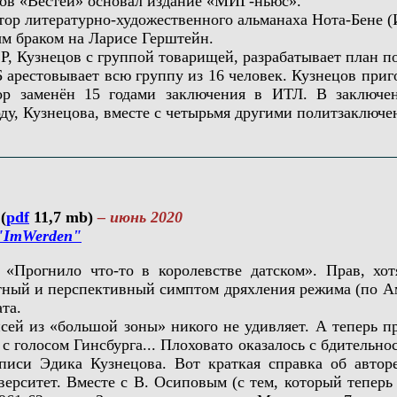
в «Вестей» основал издание «МИГ-ньюс».
р литературно-художественного альманаха Нота-Бене (
браком на Ларисе Герштейн.
Кузнецов с группой товарищей, разрабатывает план по 
стовывает всю группу из 16 человек. Кузнецов пригов
вор заменён 15 годами заключения в ИТЛ. В заключ
ду, Кузнецова, вместе с четырьмя другими политзаключе
(
pdf
11,7 mb)
– июнь 2020
"ImWerden"
огнило что-то в королевстве датском». Прав, хотя
ный и перспективный симптом дряхления режима (по Ам
та.
 из «большой зоны» никого не удивляет. А теперь пр
с голосом Гинсбурга... Плоховато оказалось с бдительно
писи Эдика Кузнецова. Вот краткая справка об автор
ерситет. Вместе с В. Осиповым (с тем, который теперь 