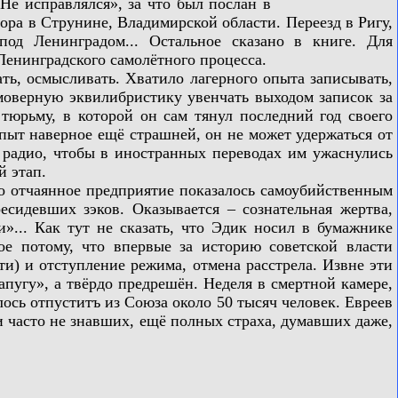
Не исправлялся», за что был послан в
ора в Струнине, Владимирской области. Переезд в Ригу,
од Ленинградом... Остальное сказано в книге. Для
Ленинградского самолётного процесса.
ь, осмысливать. Хватило лагерного опыта записывать,
моверную эквилибристику увенчать выходом записок за
тюрьму, в которой он сам тянул последний год своего
опыт наверное ещё страшней, он не может удержаться от
 радио, чтобы в иностранных переводах им ужаснулись
й этап.
о отчаянное предприятие показалось самоубийственным
есидевших зэков. Оказывается – сознательная жертва,
»... Как тут не сказать, что Эдик носил в бумажнике
е потому, что впервые за историю советской власти
и) и отступление режима, отмена расстрела. Извне эти
апугу», а твёрдо предрешён. Неделя в смертной камере,
лось отпуститъ из Союза около 50 тысяч человек. Евреев
ти часто не знавших, ещё полных страха, думавших даже,