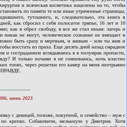
хирургия и всяческая косметика нацелены на то, чтобы
сстановить по памяти те или иные утраченные страницы,
одняшнего, тутошнего, и, следовательно, эта книга в
ней, как сбросил с себя полосатое тряпье, 16 лет и 10
миг, как я обрел свободу, я все же стал иным: лагерь и
 никак не могут, человеческое сознание не вмещает в
озможно быть сразу и мертвым, и живым – или ты жив и
тобы восстать из праха. Еще десять дней назад смрадное
сом и состраданием вглядываюсь я в полумрак пропасти,
авду? И только ночами я не сомневаюсь, ночь властно
ских топях, через решетки его камер на меня неотрывно
 ПРАВДЕ.
006, июнь 2023
ку с девицей, похоже, покупной, и семейство – муж с
 но крепко. Собакевичи, мелькнуло у Дмитрия. Хотя
хивает, а она – какая-нибудь там учётчица на той же