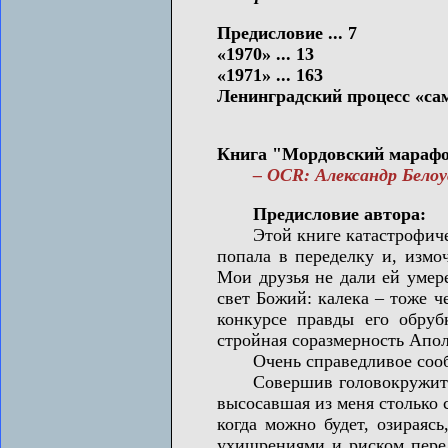
Предисловие ... 7
«1970» ... 13
«1971» ... 163
Ленинградский процесс «сам
Книга "Мордовский марафон"
– OCR: Александр Белоусе
Предисловие автора:
Этой книге катастрофически
попала в переделку и, измо
Мои друзья не дали ей умере
свет Божий: калека – тоже ч
конкурсе правды его обруб
стройная соразмерность Апо
Очень справедливое сооб
Совершив головокружительны
высосавшая из меня столько с
когда можно будет, озираяс
ухищрениями и риском перед